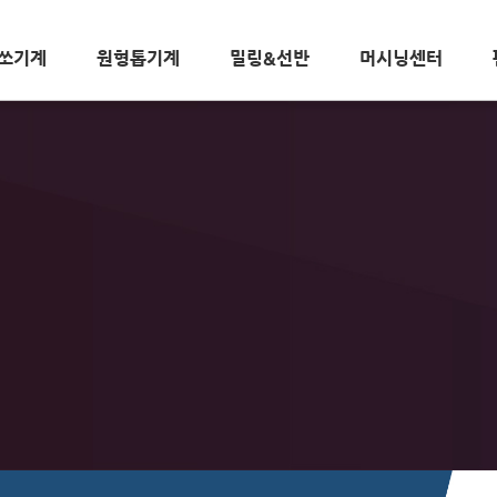
쏘기계
원형톱기계
밀링&선반
머시닝센터