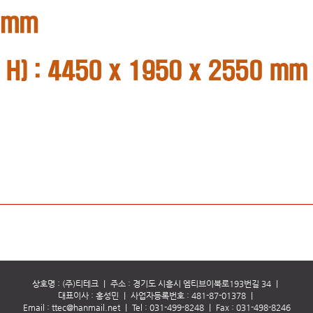
상호명 : (주)티테크
｜
주소 : 경기도 시흥시 엠티브이북로193번길 34
｜
대표이사 : 홍성민
｜
사업자등록번호 : 481-87-01378
｜
Email :
ttec@hanmail.net
｜
Tel :
031-499-8248
｜
Fax : 031-498-8246