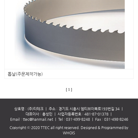
톱날(주문제작가능)
[ 1 ]
상호명 : (주)티테크
｜
주소 : 경기도 시흥시 엠티브이북로193번길 34
｜
대표이사 : 홍성민
｜
사업자등록번호 : 481-87-01378
｜
Email :
ttec@hanmail.net
｜
Tel :
031-499-8248
｜
Fax : 031-498-8246
Copyright ⓒ 2020 TTEC all right reserved.
Designed & Programmed by
WHOIS