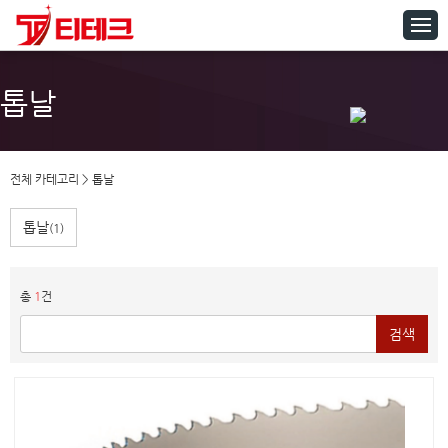
톱날
전체 카테고리
>
톱날
톱날
(1)
총
1
건
검색