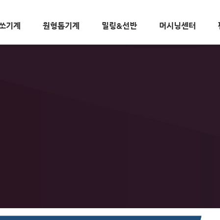
쏘기계
원형톱기계
밀링&선반
머시닝센터