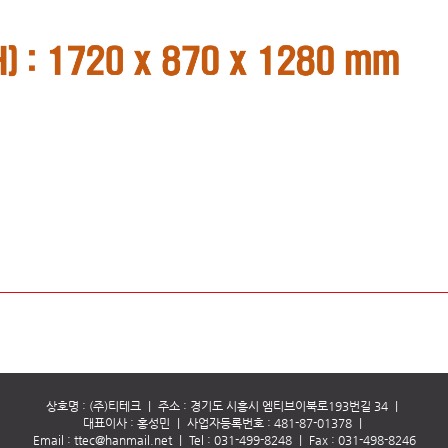
상호명 : (주)티테크
｜
주소 : 경기도 시흥시 엠티브이북로193번길 34
｜
대표이사 : 홍성민
｜
사업자등록번호 : 481-87-01378
｜
Email :
ttec@hanmail.net
｜
Tel :
031-499-8248
｜
Fax : 031-498-8246