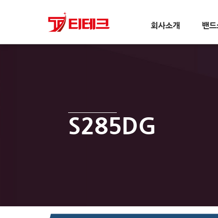
회사소개
밴드
S285DG