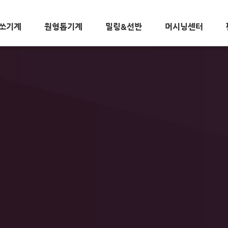
쏘기계
원형톱기계
밀링&선반
머시닝센터