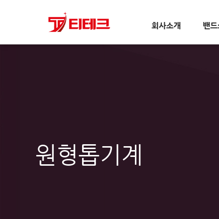
회사소개
밴드
원형톱기계