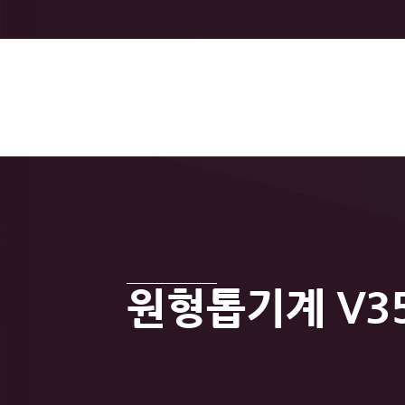
원형톱기계 V3