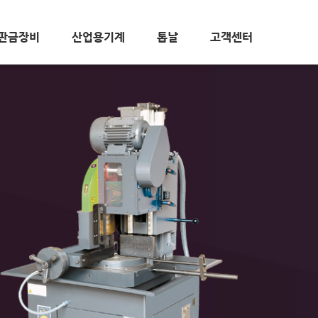
판금장비
산업용기계
톱날
고객센터