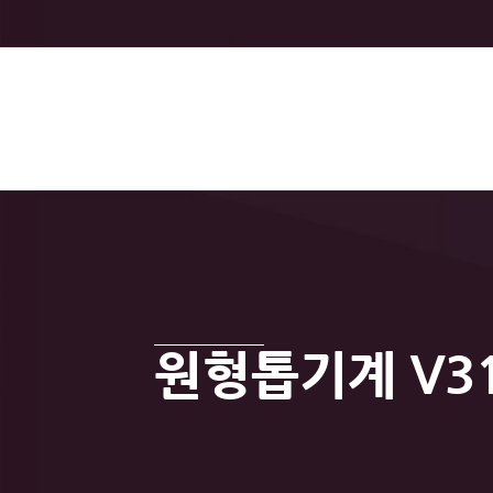
원형톱기계 V3