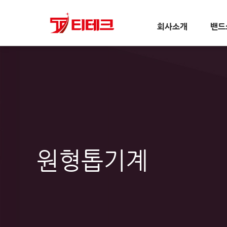
회사소개
밴드
원형톱기계