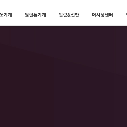
쏘기계
원형톱기계
밀링&선반
머시닝센터