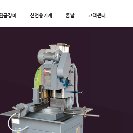
판금장비
산업용기계
톱날
고객센터