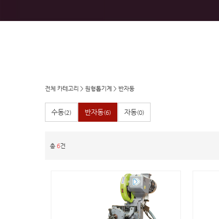
전체 카테고리
>
원형톱기계
>
반자동
수동
반자동
자동
(2)
(6)
(0)
총
6
건