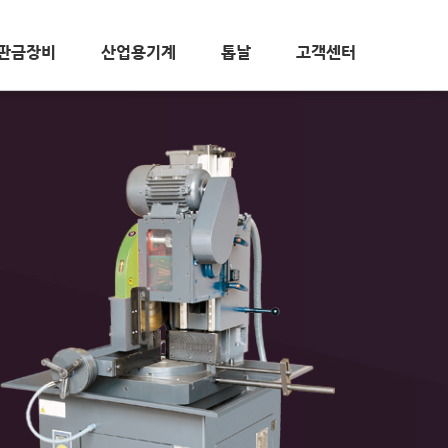
판금장비
산업용기계
톱날
고객센터