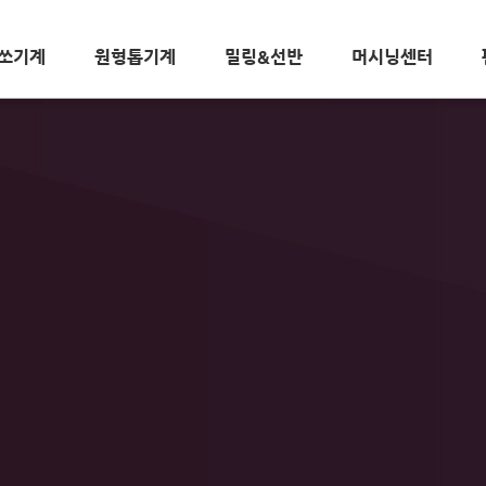
쏘기계
원형톱기계
밀링&선반
머시닝센터