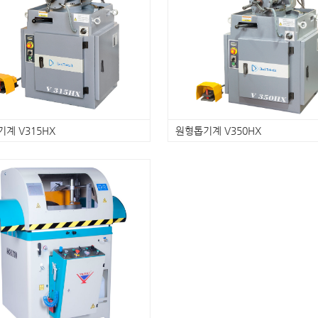
계 V315HX
원형톱기계 V350HX