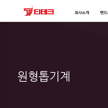
회사소개
밴드
원형톱기계