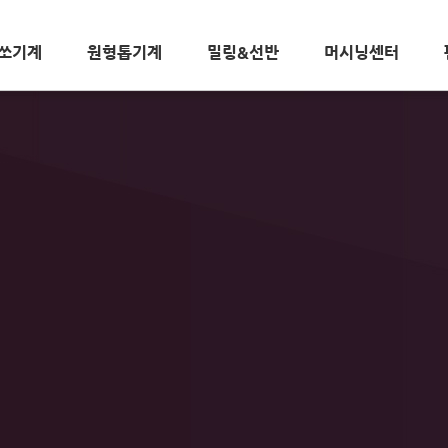
쏘기계
원형톱기계
밀링&선반
머시닝센터