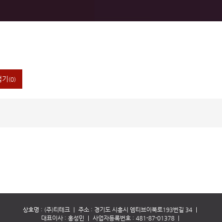
접기
(0)
상호명 : (주)티테크
｜
주소 : 경기도 시흥시 엠티브이북로193번길 34
｜
대표이사 : 홍성민
｜
사업자등록번호 : 481-87-01378
｜