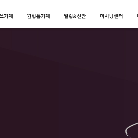
쏘기계
원형톱기계
밀링&선반
머시닝센터