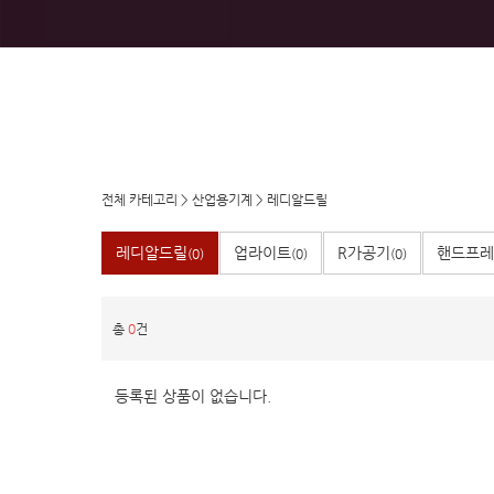
전체 카테고리
>
산업용기계
>
레디알드릴
레디알드릴
업라이트
R가공기
핸드프레
(0)
(0)
(0)
총
0
건
등록된 상품이 없습니다.