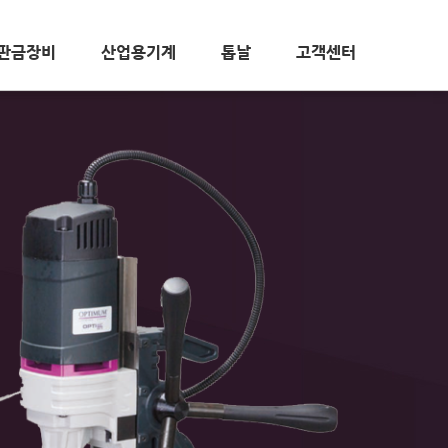
판금장비
산업용기계
톱날
고객센터