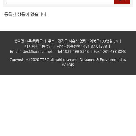
등록된 상품이 없습니다.
상호명 : (주)티테크
｜
주소 : 경기도 시흥시 엠티브이북로193번길 34
｜
대표이사 : 홍성민
｜
사업자등록번호 : 481-87-01378
｜
Email :
ttec@hanmail.net
｜
Tel :
031-499-8248
｜
Fax : 031-498-8246
Copyright ⓒ 2020 TTEC all right reserved.
Designed & Programmed by
WHOIS