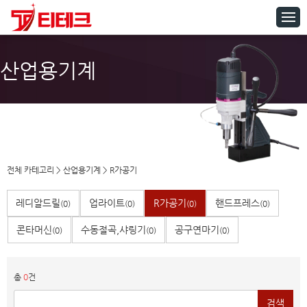
산업용기계
전체 카테고리
>
산업용기계
>
R가공기
레디알드릴
업라이트
R가공기
핸드프레스
(0)
(0)
(0)
(0)
콘타머신
수동절곡,샤링기
공구연마기
(0)
(0)
(0)
총
0
건
검색